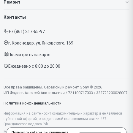
Ремонт
Гарантия
Игровых приставок
Контакты
Прайс-лист
Телефонов
+7 (861) 217-65-97
Срочный ремонт
Ноутбуков
г. Краснодар, ул. Янковского, 169
Доставка и способы оплаты
Проекторов
Посмотреть на карте
Диагностика
Телевизоров
Ежедневно с 8:00 до 20:00
Контакты
Фотоаппаратов
Объективов
Все права защищены. Сервисный ремонт Sony © 2026
ИП Фадеев Алексей Анатольевич / 721100717003 / 322723200028007
Саундбаров
Политика конфиденциальности
Моноблоков
Информация на сайте носит ознакомительный характер и не является
публичной офертой, определяемой положениями статьи 437
Планшетов
Гражданского кодекса РФ.
Проигрывателей винила
Мы специализируемся на обслуживании и ремонте техники Sony, но не
Пользуясь сайтом, вы принимаете