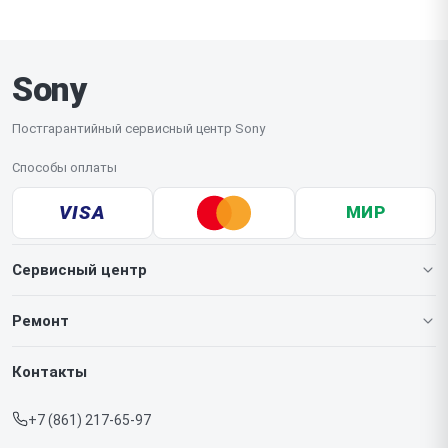
месте, а сложные случаи требуют доставки в
сервис. Рекомендуем заранее сохранить важные
настройки и прошивку.
Sony
Постгарантийный сервисный центр Sony
Способы оплаты
VISA
МИР
Сервисный центр
О нашем сервисе
Ремонт
Гарантия
Игровых приставок
Контакты
Прайс-лист
Телефонов
+7 (861) 217-65-97
Срочный ремонт
Ноутбуков