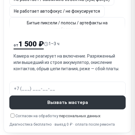
Не работает автофокус / не фокусируется
Битые пиксели / полосы / артефакты на
изображении
Не работает дисплей / поворотный экран
1 500 ₽
1–3 ч
от
Не работает сенсорный экран (тачскрин)
Камера не реагирует на включение. Разряженный
или вышедший из строя аккумулятор, окисление
Не записывает видео / не читает карту памяти
контактов, обрыв цепи питания, реже — сбой платы.
Нет звука при записи / не работает микрофон
Не работает зум-рокер / кнопки / кнопка записи
Не работает стабилизатор изображения
Вызвать мастера
Не работают разъёмы (HDMI, USB, микрофонный
Согласен на обработку
персональных данных
вход)
Диагностика бесплатно · выезд 0 ₽ · оплата после ремонта
Повреждение / царапина линзы объектива