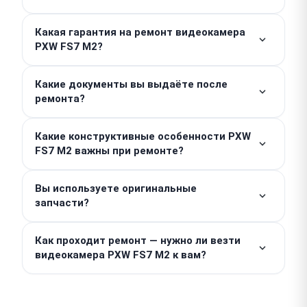
бесплатной диагностики, скрытых доплат у нас
Простые работы по замене накопителей или
нет.
Какая гарантия на ремонт видеокамера
расходных материалов занимают от одного до
PXW FS7 M2?
двух часов в день обращения. Сложный платовый
ремонт выполняется за 5–7 дней.
Мы предоставляем гарантию до 1 года на
Какие документы вы выдаёте после
выполненные работы и установленные детали.
ремонта?
Чтобы воспользоваться ею, вам достаточно
сохранить выданный заказ-наряд или чек.
Мы выдаем заказ-наряд, чек и при необходимости
Какие конструктивные особенности PXW
акт выполненных работ. Мы являемся
FS7 M2 важны при ремонте?
независимым специализированным сервисом. За
невыполненную работу оплата не взимается, а при
Камера оснащена сложной системой активного
повторе поломки мы устраним ее бесплатно.
Вы используете оригинальные
охлаждения матрицы, требующей аккуратного
запчасти?
разбора корпуса. Подобная конструкция
усложняет доступ к внутренним компонентам при
Мы устанавливаем оригинальные запчасти или
компонентном ремонте.
Как проходит ремонт — нужно ли везти
проверенные аналоги OEM-качества. Выбор
видеокамера PXW FS7 M2 к вам?
комплектующих всегда согласовывается до
начала работ. На все детали предоставляется
Для вашего удобства работает курьерская
гарантия.
доставка. Простое обслуживание возможно на