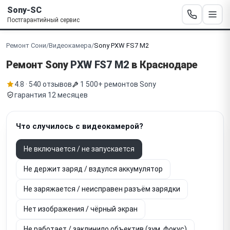
Sony-SC
Постгарантийный сервис
Ремонт Сони
/
Видеокамера
/
Sony PXW FS7 M2
Ремонт Sony
PXW FS7 M2
в Краснодаре
4.8 · 540 отзывов
1 500+ ремонтов Sony
гарантия 12 месяцев
Что случилось с видеокамерой?
Не включается / не запускается
Не держит заряд / вздулся аккумулятор
Не заряжается / неисправен разъём зарядки
Нет изображения / чёрный экран
Не работает / заклинило объектив (зум, фокус)