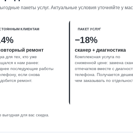
выгодные пакеты услуг. Актуальные условия уточняйте у ма
СТОЯННЫМ КЛИЕНТАМ
ПАКЕТ УСЛУГ
14%
−18%
повторный ремонт
сканер + диагностика
ка для тех, кто уже
Комплексная услуга по
щался к нам ранее:
сниженной цене: замена ска
однее последующие работы
отпечатков вместе с диагнос
елефону, если снова
телефона. Получается дешев
добится ремонт.
чем заказывать по отдельнос
 выгодная для вас скидка.