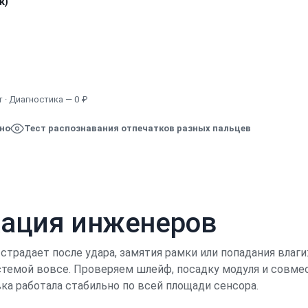
к)
Узнать точную стоимость
 · Диагностика — 0 ₽
ено
Тест распознавания отпечатков разных пальцев
кация инженеров
страдает после удара, замятия рамки или попадания влаги
истемой вовсе. Проверяем шлейф, посадку модуля и совм
ка работала стабильно по всей площади сенсора.