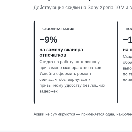
Действующие скидки на Sony Xperia 10 V и 
СЕЗОННАЯ АКЦИЯ
ПО
−9%
−
на замену сканера
на 
отпечатков
Скид
Скидка на работу по телефону
обра
при замене сканера отпечатков.
выг
Успейте оформить ремонт
по т
сейчас, чтобы вернуться к
пона
привычному удобству без лишних
задержек.
Акции не суммируются — применяется одна, наиболее