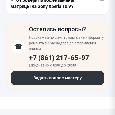
Что проверить после замены
проверкой запуска, тача, яркости и отсутствия
деформации после удара. Если телефон падал
матрицы на Sony Xperia 10 V?
артефактов.
сильно, мастер также может проверить
фронтальную камеру, датчики и корпус на скрытые
Нужно убедиться, что экран равномерно светится,
повреждения, которые влияют на дальнейшую
нет битых пикселей, полос, мерцания и ложных
работу модуля.
Остались вопросы?
касаний по всей площади. Также стоит проверить
автояркость, поворот экрана, работу сканера
Подскажем по симптомам, цене и формату
отпечатка в кнопке питания и отсутствие зазоров
ремонта в Краснодаре до оформления
☎
по корпусу после сборки.
заявки.
+7 (861) 217-65-97
Ежедневно с 8:00 до 20:00
Задать вопрос мастеру