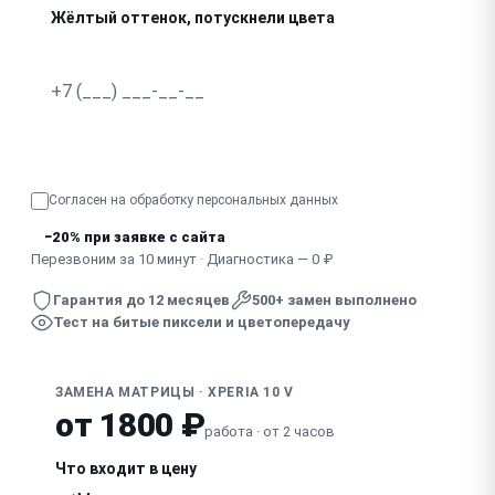
Жёлтый оттенок, потускнели цвета
Битые пиксели, точки на экране
Мерцает при снижении яркости
Узнать точную стоимость
Выгорание изображения, остаточные силуэты
Согласен на обработку
персональных данных
−20% при заявке с сайта
Перезвоним за 10 минут · Диагностика — 0 ₽
Гарантия до 12 месяцев
500+ замен выполнено
Тест на битые пиксели и цветопередачу
ЗАМЕНА МАТРИЦЫ · XPERIA 10 V
от 1800 ₽
работа · от 2 часов
Что входит в цену