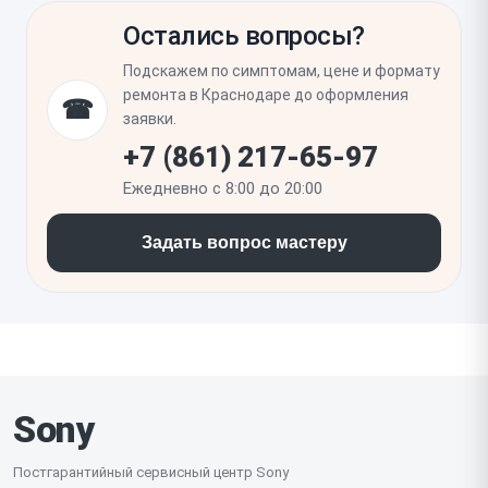
чтобы не пропустить скрытые повреждения.
искажений изображения, бликов по краям, пыли
Остались вопросы?
под стеклом и слепых зон сенсора. Также
проверьте яркость, отпечаток пальца под экраном,
Подскажем по симптомам, цене и формату
работу разговорного динамика и сохранность
ремонта в Краснодаре до оформления
☎
влагозащитных уплотнений после сборки.
заявки.
+7 (861) 217-65-97
Ежедневно с 8:00 до 20:00
Задать вопрос мастеру
Sony
Постгарантийный сервисный центр Sony