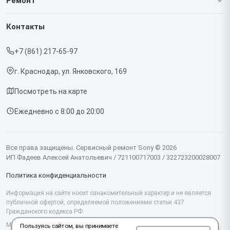
Ремонт
Гарантия
Игровых приставок
Контакты
Прайс-лист
Телефонов
+7 (861) 217-65-97
Срочный ремонт
Ноутбуков
г. Краснодар, ул. Янковского, 169
Доставка и способы оплаты
Проекторов
Посмотреть на карте
Диагностика
Телевизоров
Ежедневно с 8:00 до 20:00
Контакты
Фотоаппаратов
Объективов
Все права защищены. Сервисный ремонт Sony © 2026
ИП Фадеев Алексей Анатольевич / 721100717003 / 322723200028007
Саундбаров
Политика конфиденциальности
Моноблоков
Информация на сайте носит ознакомительный характер и не является
публичной офертой, определяемой положениями статьи 437
Планшетов
Гражданского кодекса РФ.
Проигрывателей винила
Мы специализируемся на обслуживании и ремонте техники Sony, но не
Пользуясь сайтом, вы принимаете