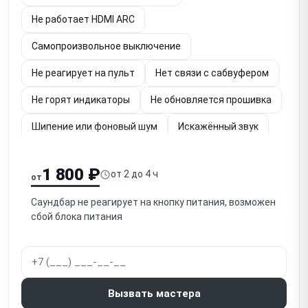
Не работает HDMI ARC
Самопроизвольное выключение
Не реагирует на пульт
Нет связи с сабвуфером
Не горят индикаторы
Не обновляется прошивка
Шипение или фоновый шум
Искажённый звук
Не включается после грозы
1 800 ₽
от 2 до 4 ч
от
Не работает USB-вход
Треск при подключении
Саундбар не реагирует на кнопку питания, возможен
сбой блока питания
Вызвать мастера