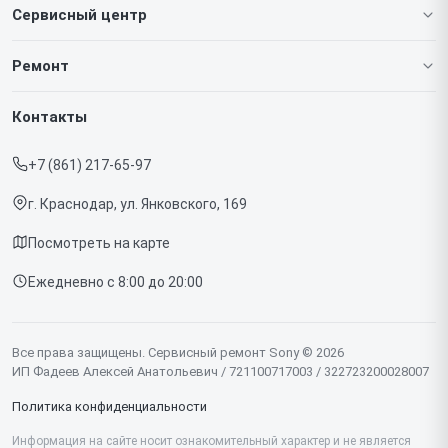
Сервисный центр
О нашем сервисе
Ремонт
Гарантия
Игровых приставок
Контакты
Прайс-лист
Телефонов
+7 (861) 217-65-97
Срочный ремонт
Ноутбуков
г. Краснодар, ул. Янковского, 169
Доставка и способы оплаты
Проекторов
Посмотреть на карте
Диагностика
Телевизоров
Ежедневно с 8:00 до 20:00
Контакты
Фотоаппаратов
Объективов
Все права защищены. Сервисный ремонт Sony © 2026
ИП Фадеев Алексей Анатольевич / 721100717003 / 322723200028007
Саундбаров
Политика конфиденциальности
Моноблоков
Информация на сайте носит ознакомительный характер и не является