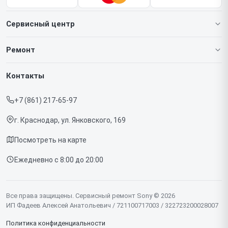
Сервисный центр
О нашем сервисе
Ремонт
Гарантия
Игровых приставок
Контакты
Прайс-лист
Телефонов
+7 (861) 217-65-97
Срочный ремонт
Ноутбуков
г. Краснодар, ул. Янковского, 169
Доставка и способы оплаты
Проекторов
Посмотреть на карте
Диагностика
Телевизоров
Ежедневно с 8:00 до 20:00
Контакты
Фотоаппаратов
Объективов
Все права защищены. Сервисный ремонт Sony © 2026
ИП Фадеев Алексей Анатольевич / 721100717003 / 322723200028007
Саундбаров
Политика конфиденциальности