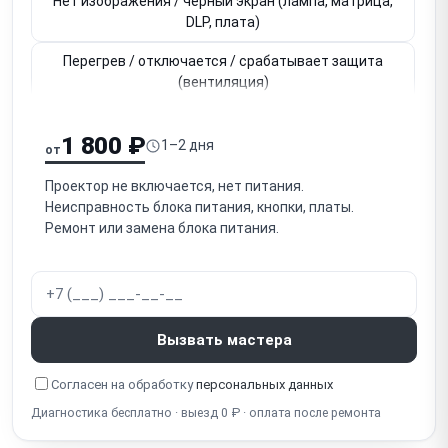
Нет изображения / чёрный экран (лампа, матрица,
DLP, плата)
Перегрев / отключается / срабатывает защита
(вентиляция)
Пятна / загрязнение оптики (пыль внутри
1 800 ₽
проектора)
1–2 дня
от
Цветные пятна / нарушение цвета (DLP-чип DMD /
Проектор не включается, нет питания.
LCD-матрица)
Неисправность блока питания, кнопки, платы.
Ремонт или замена блока питания.
Не фокусируется / тугой механизм фокусировки
Не работает зум / тугое кольцо зума
Шумит / гремит вентилятор (засор, износ
Вызвать мастера
подшипников)
Не работает HDMI / нет входного сигнала
Согласен на обработку
персональных данных
Диагностика бесплатно · выезд 0 ₽ · оплата после ремонта
Не работает Wi-Fi / Bluetooth (портативные / смарт-
проекторы)