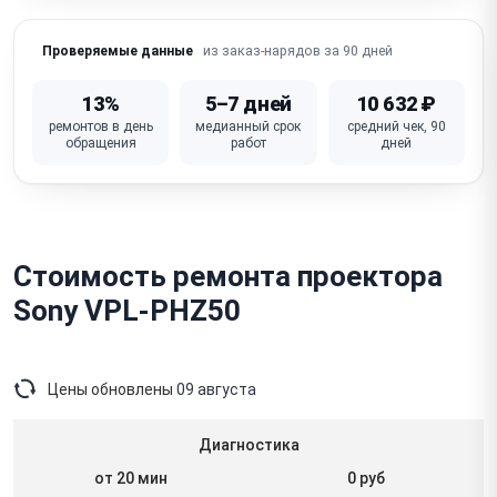
Не работает автоматическая коррекция трапеции /
из заказ-нарядов за 90 дней
Проверяемые данные
кейстоун
Не работает дисплей / кнопки / пульт ДУ
13%
5–7 дней
10 632 ₽
ремонтов в день
медианный срок
средний чек, 90
Для лазерных/LED: деградация источника света
обращения
работ
дней
(тусклость)
Неисправна основная плата / процессор
Стоимость ремонта проектора
Sony VPL-PHZ50
Цены обновлены
09 августа
Диагностика
от 20 мин
0 руб