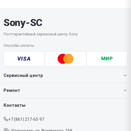
выполняются на месте, а сложные требуют
профессионального оборудования, поэтому
Sony-SC
устройство будет доставлено в мастерскую.
Постгарантийный сервисный центр Sony
Способы оплаты
VISA
МИР
Сервисный центр
О нашем сервисе
Ремонт
Гарантия
Игровых приставок
Контакты
Прайс-лист
Телефонов
+7 (861) 217-65-97
Срочный ремонт
Ноутбуков
г. Краснодар, ул. Янковского, 169