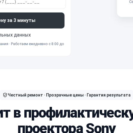
Се
ену за 3 минуты
льных данных
ания · Работаем ежедневно с 8:00 до
Честный ремонт · Прозрачные цены · Гарантия результата
ит в профилактическ
проектора Sony