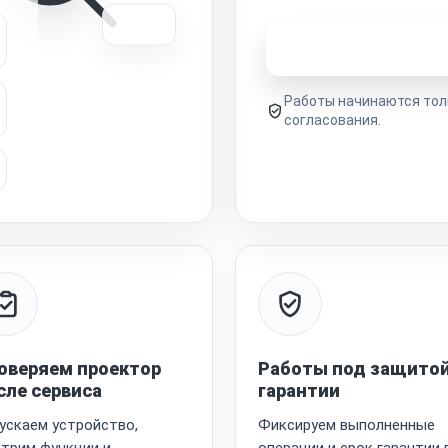
Узнать стоимость 
Работы начинаются тол
согласования.
оверяем проектор
Работы под защито
сле сервиса
гарантии
ускаем устройство,
Фиксируем выполненные
трим функции и
операции и срок гарантии 