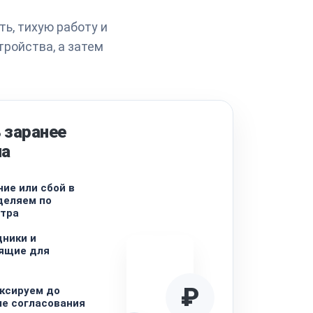
ь, тихую работу и
ройства, а затем
 заранее
на
ие или сбой в
деляем по
отра
ники и
дящие для
₽
ксируем до
ле согласования