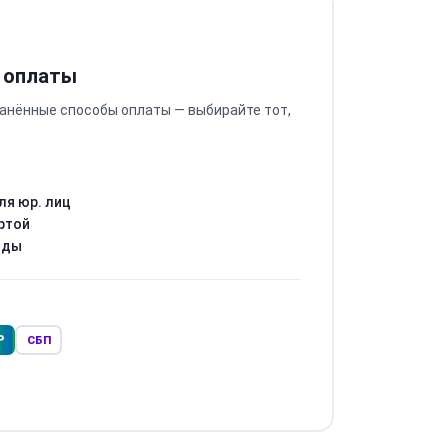
 оплаты
анённые способы оплаты — выбирайте тот,
ля юр. лиц
ртой
оды
Р
СБП