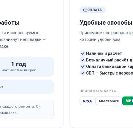
ОПЛАТА
 работы
Удобные способы
нта и используемые
Принимаем все распростр
 возникнут неполадки —
который удобен вам.
ядке.
Наличный расчёт
Безналичный расчёт д
1 год
Оплата банковской ка
максимальный срок
СБП — быстрые перев
от
ПРИНИМАЕМ КАРТЫ
VISA
МИ
Mastercard
е каждого ремонта. Он
уживания.