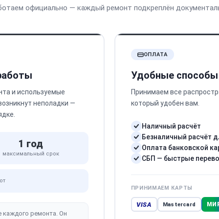
ботаем официально — каждый ремонт подкреплён документал
ОПЛАТА
 работы
Удобные способы
нта и используемые
Принимаем все распростр
 возникнут неполадки —
который удобен вам.
ядке.
Наличный расчёт
Безналичный расчёт д
1 год
Оплата банковской ка
максимальный срок
СБП — быстрые перев
от
ПРИНИМАЕМ КАРТЫ
VISA
МИ
Mastercard
е каждого ремонта. Он