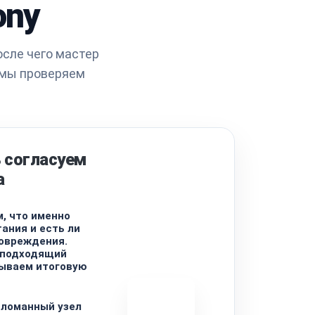
ony
осле чего мастер
 мы проверяем
 согласуем
а
, что именно
ания и есть ли
овреждения.
 подходящий
тываем итоговую
сломанный узел