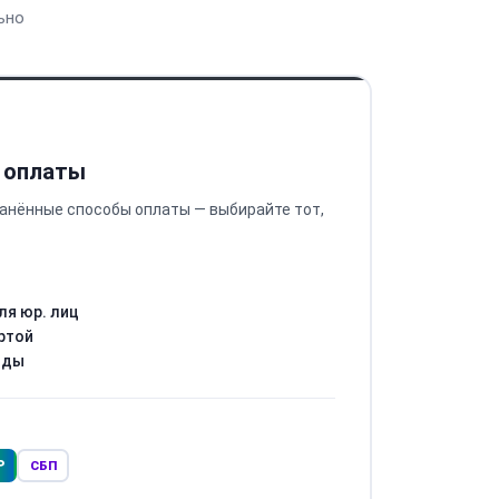
ьно
 оплаты
анённые способы оплаты — выбирайте тот,
ля юр. лиц
ртой
оды
Р
СБП