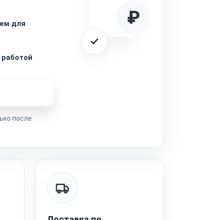
₽
ем для
 работой
ремонта
ько после
Доставка по