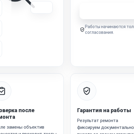
Узнать стоимость 
Работы начинаются тол
согласования.
оверка после
Гарантия на работы
монта
Результат ремонта
ле замены объектив
фиксируем документально
ючается и проходит тесты