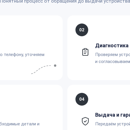
Понятный процесс от обращения до выдачи устройств
02
Диагностика 
по телефону, уточняем
Проверяем устро
и согласовываем
04
Выдача и гар
обходимые детали и
Передаём устро