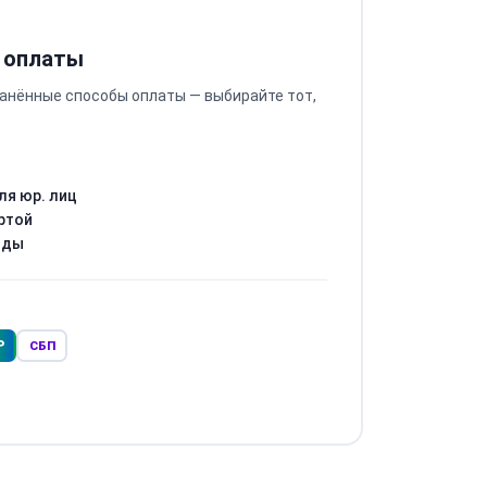
 оплаты
анённые способы оплаты — выбирайте тот,
ля юр. лиц
ртой
оды
Р
СБП