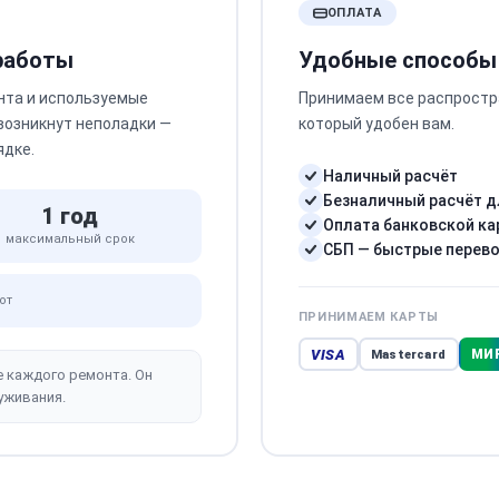
ОПЛАТА
 работы
Удобные способы
нта и используемые
Принимаем все распростр
 возникнут неполадки —
который удобен вам.
ядке.
Наличный расчёт
Безналичный расчёт д
1 год
Оплата банковской ка
максимальный срок
СБП — быстрые перев
от
ПРИНИМАЕМ КАРТЫ
VISA
МИ
Mastercard
е каждого ремонта. Он
уживания.