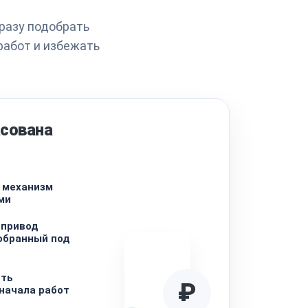
разу подобрать
работ и избежать
асована
и механизм
ми
 привод
обранный под
сть
₽
начала работ