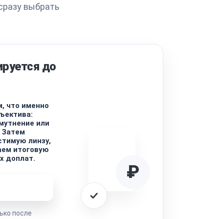
сразу выбрать
ируется до
, что именно
ъектива:
омутнение или
 Затем
тимую линзу,
аем итоговую
х доплат.
₽
ремонта
ько после