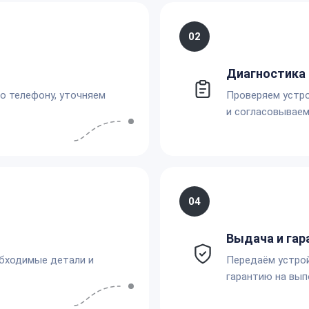
02
Диагностика 
по телефону, уточняем
Проверяем устро
и согласовываем
04
Выдача и гар
обходимые детали и
Передаём устро
гарантию на вып