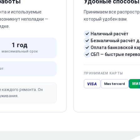
 работы
Удобные способы
нта и используемые
Принимаем все распростр
 возникнут неполадки —
который удобен вам.
ядке.
Наличный расчёт
Безналичный расчёт д
1 год
Оплата банковской ка
максимальный срок
СБП — быстрые перев
от
ПРИНИМАЕМ КАРТЫ
VISA
МИ
Mastercard
е каждого ремонта. Он
уживания.