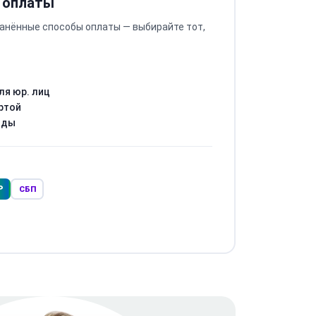
 оплаты
анённые способы оплаты — выбирайте тот,
ля юр. лиц
ртой
оды
Р
СБП