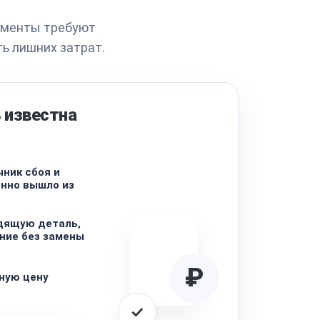
лементы требуют
ь лишних затрат.
 известна
ник сбоя и
енно вышло из
дящую деталь,
ние без замены
₽
ную цену