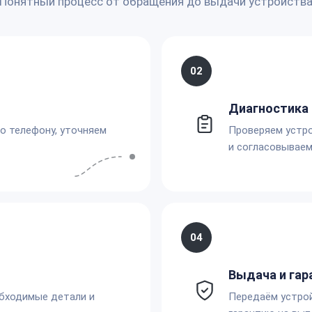
Понятный процесс от обращения до выдачи устройств
02
Диагностика 
по телефону, уточняем
Проверяем устро
и согласовываем
04
Выдача и гар
обходимые детали и
Передаём устро