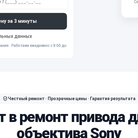
Се
ену за 3 минуты
льных данных
ания · Работаем ежедневно с 8:00 до
Честный ремонт · Прозрачные цены · Гарантия результата
т в ремонт привода
объектива Sony