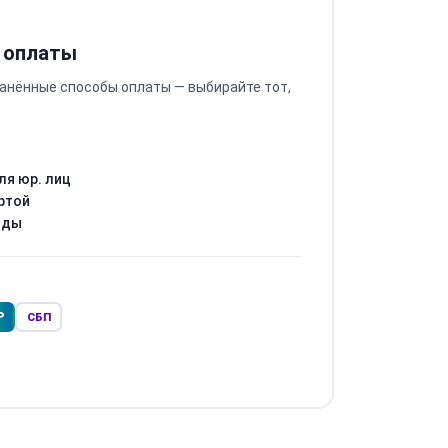
 оплаты
анённые способы оплаты — выбирайте тот,
ля юр. лиц
ртой
оды
Р
СБП