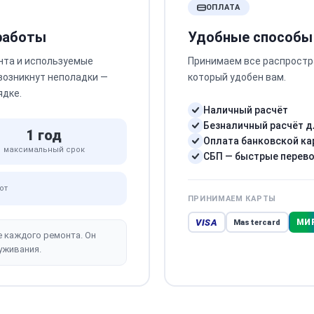
ОПЛАТА
 работы
Удобные способы
нта и используемые
Принимаем все распростр
 возникнут неполадки —
который удобен вам.
ядке.
Наличный расчёт
Безналичный расчёт д
1 год
Оплата банковской ка
максимальный срок
СБП — быстрые перев
от
ПРИНИМАЕМ КАРТЫ
VISA
МИ
Mastercard
е каждого ремонта. Он
уживания.