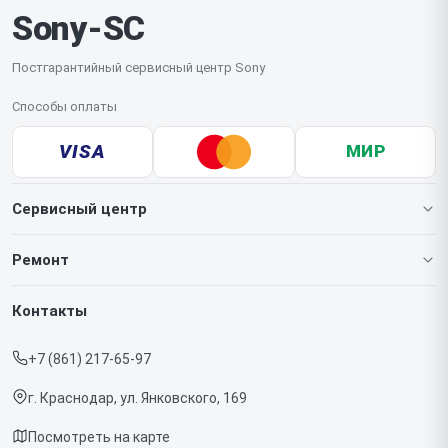
Sony-SC
желательно проверить комплектность объектива
и наличие защитных крышек.
Постгарантийный сервисный центр Sony
Способы оплаты
VISA
МИР
Сервисный центр
О нашем сервисе
Ремонт
Гарантия
Игровых приставок
Контакты
Прайс-лист
Телефонов
+7 (861) 217-65-97
Срочный ремонт
Ноутбуков
г. Краснодар, ул. Янковского, 169
Доставка и способы оплаты
Проекторов
Посмотреть на карте
Диагностика