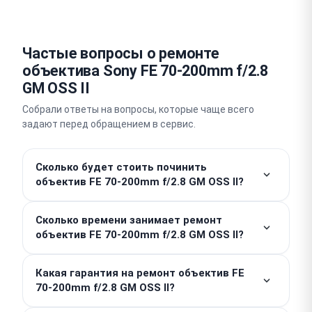
Частые вопросы о ремонте
объектива Sony FE 70-200mm f/2.8
GM OSS II
Собрали ответы на вопросы, которые чаще всего
задают перед обращением в сервис.
Сколько будет стоить починить
объектив FE 70-200mm f/2.8 GM OSS II?
Работы от 500 ₽. Стоимость запчастей
Сколько времени занимает ремонт
рассчитывается индивидуально после
объектив FE 70-200mm f/2.8 GM OSS II?
проведения бесплатной диагностики. Итоговая
цена зависит от характера повреждений и
Простые профилактические работы выполняются
сложности предстоящих манипуляций. Скрытые
Какая гарантия на ремонт объектив FE
в день обращения, часто за пару часов. При
70-200mm f/2.8 GM OSS II?
доплаты полностью исключены.
выполнении сложного ремонта срок составит 3–4
дня. Точное время мастер озвучит после осмотра