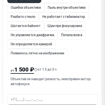
Ошибка объектива
Пыль внутри объектива
Разбито стекло
Не работает стабилизатор
Шатается байонет
Шум при фокусировке
Не управляется диафрагма
Попала влага
Не определяется камерой
Появилось пятно на изображении
Расфокусировка изображения
1 500 ₽
от 1.5 до 3 ч
от
Залипает кольцо фокусировки
Объектив не наводит резкость, неисправен мотор
Проблемы со шлейфом
автофокуса