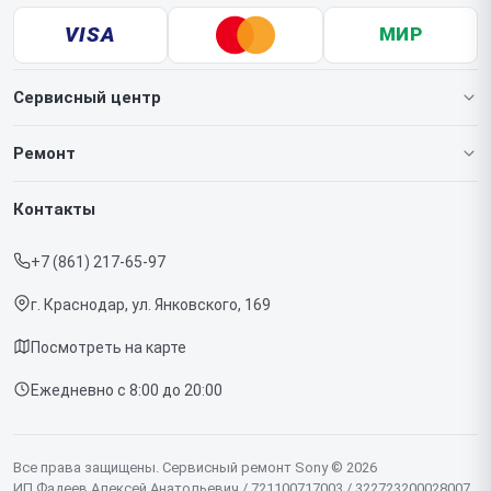
VISA
МИР
Сервисный центр
О нашем сервисе
Ремонт
Гарантия
Игровых приставок
Контакты
Прайс-лист
Телефонов
+7 (861) 217-65-97
Срочный ремонт
Ноутбуков
г. Краснодар, ул. Янковского, 169
Доставка и способы оплаты
Проекторов
Посмотреть на карте
Диагностика
Телевизоров
Ежедневно с 8:00 до 20:00
Контакты
Фотоаппаратов
Объективов
Все права защищены. Сервисный ремонт Sony © 2026
ИП Фадеев Алексей Анатольевич / 721100717003 / 322723200028007