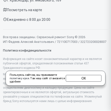
г. Краснодар, ул. Янковского, 169
Доставка и способы оплаты
Проекторов
Посмотреть на карте
Диагностика
Телевизоров
Ежедневно с 8:00 до 20:00
Контакты
Фотоаппаратов
Объективов
Все права защищены. Сервисный ремонт Sony © 2026
ИП Фадеев Алексей Анатольевич / 721100717003 / 322723200028007
Саундбаров
Политика конфиденциальности
Моноблоков
Информация на сайте носит ознакомительный характер и не является
публичной офертой, определяемой положениями статьи 437
Планшетов
Гражданского кодекса РФ.
Проигрывателей винила
Мы специализируемся на обслуживании и ремонте техники Sony, но не
Пользуясь сайтом, вы принимаете
ОК
политику куки
. Так наш сайт становится
являемся их официальным представителем. Предоставляем
удобнее
Домашних кинотеатров
профессиональные услуги после истечения гарантии, а также
осуществляем диагностику и наладку продукции. Цены на сайте
ориентировочные и не являются офертой, актуальную стоимость
Аудиосистем
узнавайте у наших специалистов по телефонам на сайте. Упомянутый
бренд Sony используется нами лишь с целью информирования.
Портативных консолей