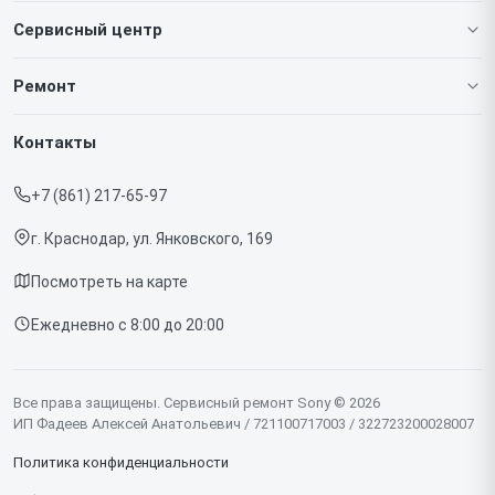
Сервисный центр
О нашем сервисе
Ремонт
Гарантия
Игровых приставок
Контакты
Прайс-лист
Телефонов
+7 (861) 217-65-97
Срочный ремонт
Ноутбуков
г. Краснодар, ул. Янковского, 169
Доставка и способы оплаты
Проекторов
Посмотреть на карте
Диагностика
Телевизоров
Ежедневно с 8:00 до 20:00
Контакты
Фотоаппаратов
Объективов
Все права защищены. Сервисный ремонт Sony © 2026
ИП Фадеев Алексей Анатольевич / 721100717003 / 322723200028007
Саундбаров
Политика конфиденциальности
Моноблоков