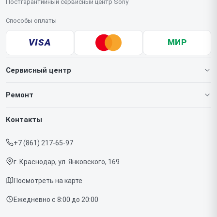
Постгарантийный сервисный центр Sony
Способы оплаты
VISA
МИР
Сервисный центр
О нашем сервисе
Ремонт
Гарантия
Игровых приставок
Контакты
Прайс-лист
Телефонов
+7 (861) 217-65-97
Срочный ремонт
Ноутбуков
г. Краснодар, ул. Янковского, 169
Доставка и способы оплаты
Проекторов
Посмотреть на карте
Диагностика
Телевизоров
Ежедневно с 8:00 до 20:00
Контакты
Фотоаппаратов